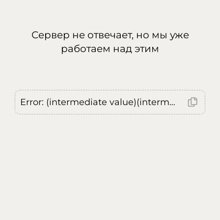
Сервер не отвечает, но мы уже
работаем над этим
Error: (intermediate value)(intermediate value)(intermediate value).replaceAll is not a function