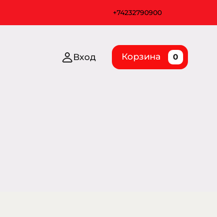
+74232790900
Корзина
Вход
0