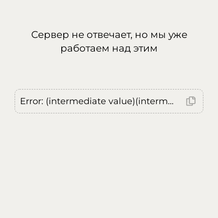
Сервер не отвечает, но мы уже
работаем над этим
Error: (intermediate value)(intermediate value)(intermediate value).replaceAll is not a function