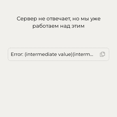
Сервер не отвечает, но мы уже
работаем над этим
Error: (intermediate value)(intermediate value)(intermediate value).replaceAll is not a function