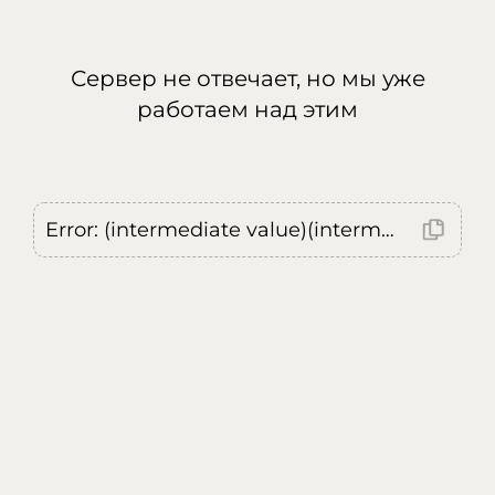
Сервер не отвечает, но мы уже
работаем над этим
Error: (intermediate value)(intermediate value)(intermediate value).replaceAll is not a function