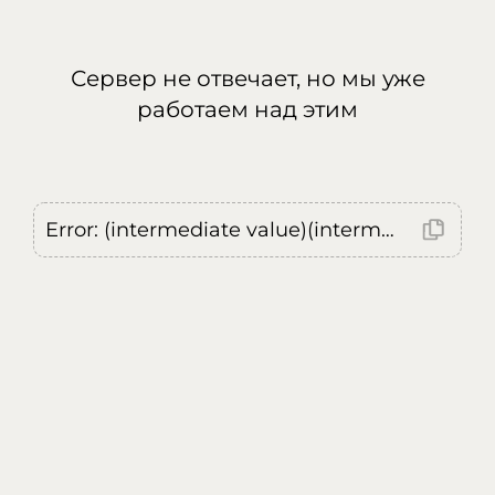
Сервер не отвечает, но мы уже
работаем над этим
Error: (intermediate value)(intermediate value)(intermediate value).replaceAll is not a function