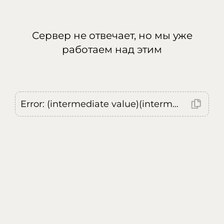
Сервер не отвечает, но мы уже
работаем над этим
Error: (intermediate value)(intermediate value)(intermediate value).replaceAll is not a function