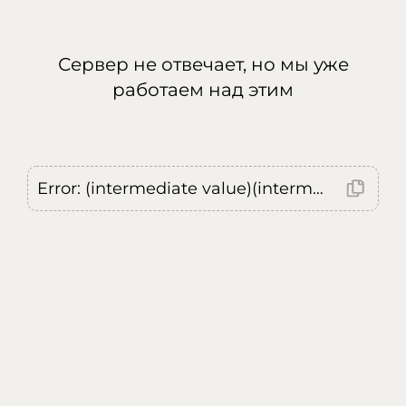
Сервер не отвечает, но мы уже
работаем над этим
Error: (intermediate value)(intermediate value)(intermediate value).replaceAll is not a function